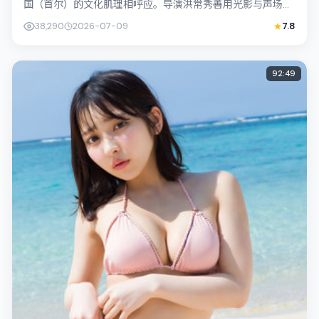
国（首尔）的文化肌理相呼应。导演洪常秀善用光影与声场塑
造孤独感，桥本爱饰演角色的抉择牵动...
38,290
2026-07-09
7.8
92:49