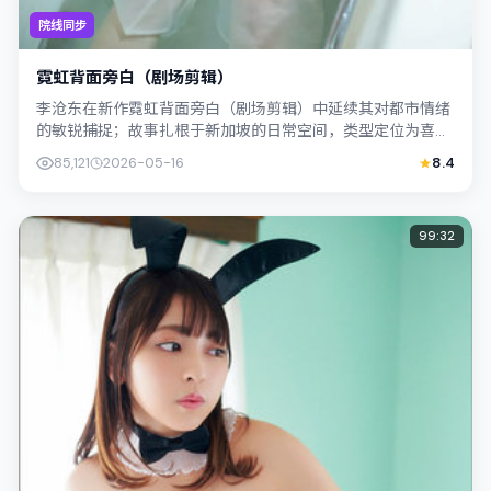
院线同步
霓虹背面旁白（剧场剪辑）
李沧东在新作霓虹背面旁白（剧场剪辑）中延续其对都市情绪
的敏锐捕捉；故事扎根于新加坡的日常空间，类型定位为喜
剧。主演宋康昊、裴斗娜以克制表演撑起情...
85,121
2026-05-16
8.4
99:32