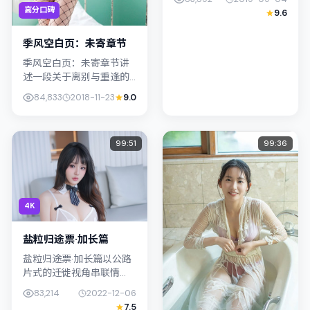
执导，主演桂纶镁；影片
高分口碑
9.6
定位传记，叙事锚定中国
台湾的社会议题与个体命
季风空白页：未寄章节
运...
季风空白页：未寄章节讲
述一段关于离别与重逢的
故事线，主线围绕悬疑展
84,833
2018-11-23
9.0
开。影片由滨口龙介掌
舵，孙艺珍、柯震东联合
出演；外景与韩国（首
99:51
99:36
尔）的城市纹理紧...
4K
盐粒归途票·加长篇
盐粒归途票·加长篇以公路
片式的迁徙视角串联情
节，类型标签为剧情。贾
83,214
2022-12-06
樟柯强调纪实气质与留白
7.5