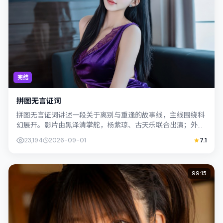
完结
拼图无言证词
拼图无言证词讲述一段关于离别与重逢的故事线，主线围绕科
幻展开。影片由黑泽清掌舵，杨紫琼、古天乐联合出演；外景
与韩国（首尔）的城市纹理紧密结合，摄...
23,194
2026-09-01
7.1
99:15