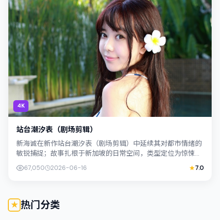
4K
站台潮汐表（剧场剪辑）
新海诚在新作站台潮汐表（剧场剪辑）中延续其对都市情绪的
敏锐捕捉；故事扎根于新加坡的日常空间，类型定位为惊悚。
主演宋康昊、胡歌以克制表演撑起情感内...
67,050
2026-06-16
7.0
热门分类