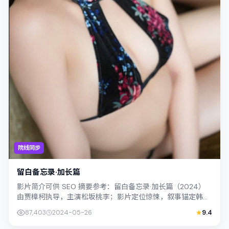
院线同步
留白备忘录·加长篇
影片简介可供 SEO 摘要参考：留白备忘录·加长篇（2024）
由贾樟柯执导，主演松坂桃李；影片定位惊悚，叙事锚定韩国
（釜山）的社会议题与个体命运...
87,403
2024-05-26
9.4