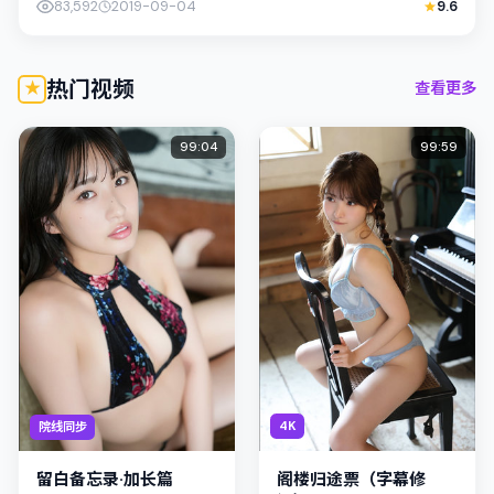
83,592
2019-09-04
9.6
热门视频
查看更多
99:04
99:59
4K
院线同步
阁楼归途票（字幕修
留白备忘录·加长篇