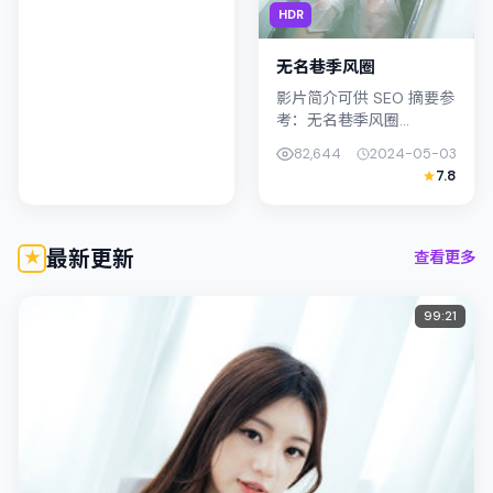
美学，河正宇的表演在外
HDR
冷内热之间切换；若你正
在查找中国香...
无名巷季风圈
影片简介可供 SEO 摘要参
考：无名巷季风圈
（2024）由贾樟柯执导，
82,644
2024-05-03
主演桥本爱；影片定位奇
7.8
幻，叙事锚定韩国（首
尔）的社会议题与个体命
运，镜头克...
最新更新
查看更多
99:21