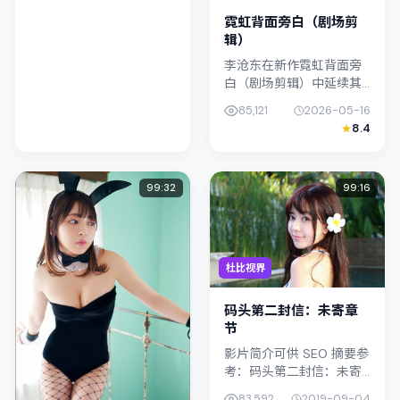
层次丰富，...
霓虹背面旁白（剧场剪
辑）
李沧东在新作霓虹背面旁
白（剧场剪辑）中延续其
对都市情绪的敏锐捕捉；
85,121
2026-05-16
故事扎根于新加坡的日常
8.4
空间，类型定位为喜剧。
主演宋康昊、裴斗娜以克
制表演撑起情...
99:32
99:16
杜比视界
码头第二封信：未寄章
节
影片简介可供 SEO 摘要参
考：码头第二封信：未寄
章节（2019）由滨口龙介
83,592
2019-09-04