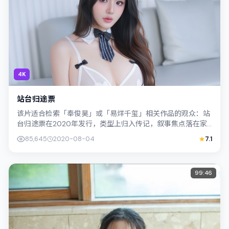
4K
站台归途票
该片适合检索「奉俊昊」或「易烊千玺」相关作品的观众：站
台归途票在2020年发行，类型上归入传记，叙事焦点落在家
庭与社会的交错地带；配角层次丰富，...
85,645
2020-08-04
7.1
99:46