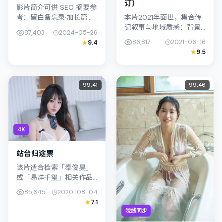
订）
影片简介可供 SEO 摘要参
本片2021年面世，集合传
考：留白备忘录·加长篇
记叙事与地域质感：背景
（2024）由贾樟柯执导，
87,403
2024-05-26
设定与日本（大阪）的文
主演松坂桃李；影片定位
86,817
2021-06-16
9.4
化肌理相呼应。导演杨德
惊悚，叙事锚定韩国（釜
9.5
昌善用光影与声场塑造孤
山）的社会议题与个体命
独感，易烊千玺饰演角色
运...
的抉择牵...
99:41
99:46
4K
站台归途票
该片适合检索「奉俊昊」
或「易烊千玺」相关作品
的观众：站台归途票在
85,645
2020-08-04
2020年发行，类型上归入
7.1
传记，叙事焦点落在家庭
院线同步
与社会的交错地带；配角