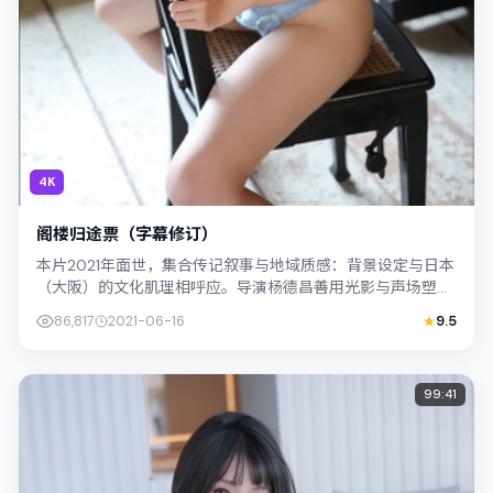
4K
阁楼归途票（字幕修订）
本片2021年面世，集合传记叙事与地域质感：背景设定与日本
（大阪）的文化肌理相呼应。导演杨德昌善用光影与声场塑造
孤独感，易烊千玺饰演角色的抉择牵...
86,817
2021-06-16
9.5
99:41