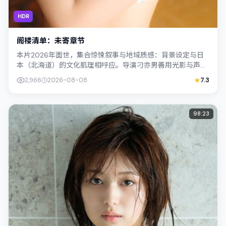
HDR
阁楼清单：未寄章节
本片2026年面世，集合惊悚叙事与地域质感：背景设定与日
本（北海道）的文化肌理相呼应。导演刁亦男善用光影与声场
塑造孤独感，张译饰演角色的抉择牵动...
2,966
2026-08-08
7.3
98:23