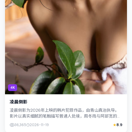
4K
凌晨倒影
凌晨倒影为2026年上映的韩片犯罪作品，由青山真治执导。
影片以真实细腻的笔触描写普通人处境，周冬雨与阿部宽的对
手戏张力十足，情节层层推进，适合关...
36,365
2026-11-19
8.9