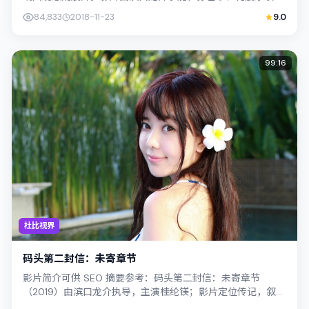
出演；外景与韩国（首尔）的城市纹理紧...
84,833
2018-11-23
9.0
99:16
杜比视界
码头第二封信：未寄章节
影片简介可供 SEO 摘要参考：码头第二封信：未寄章节
（2019）由滨口龙介执导，主演桂纶镁；影片定位传记，叙事
锚定中国台湾的社会议题与个体命运...