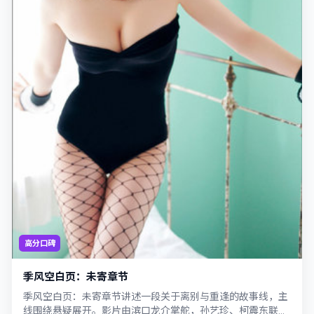
高分口碑
季风空白页：未寄章节
季风空白页：未寄章节讲述一段关于离别与重逢的故事线，主
线围绕悬疑展开。影片由滨口龙介掌舵，孙艺珍、柯震东联合