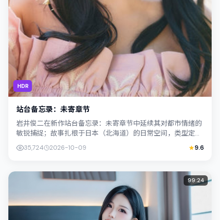
HDR
站台备忘录：未寄章节
岩井俊二在新作站台备忘录：未寄章节中延续其对都市情绪的
敏锐捕捉；故事扎根于日本（北海道）的日常空间，类型定位
为喜剧。主演张译、李康生以克制表演撑...
35,724
2026-10-09
9.6
99:24